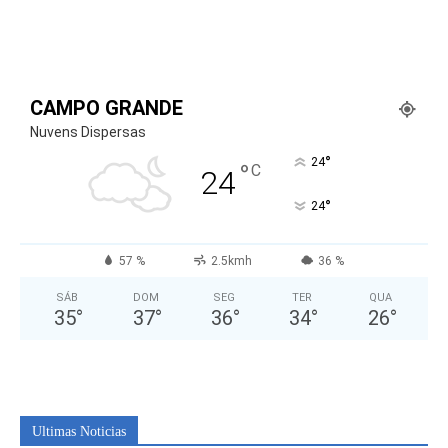
CAMPO GRANDE
Nuvens Dispersas
°
24
°
C
24
°
24
57 %
2.5kmh
36 %
SÁB
DOM
SEG
TER
QUA
35
°
37
°
36
°
34
°
26
°
Ultimas Noticias