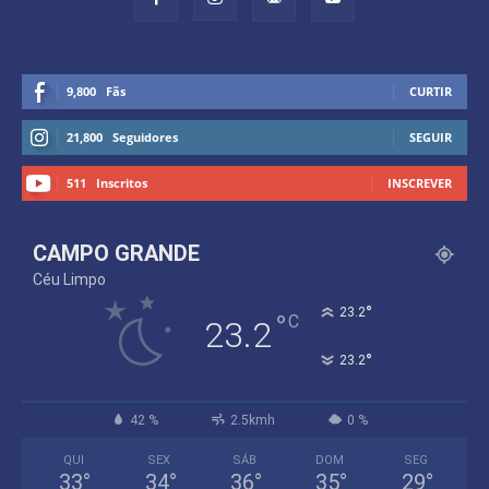
9,800
Fãs
CURTIR
21,800
Seguidores
SEGUIR
511
Inscritos
INSCREVER
CAMPO GRANDE
Céu Limpo
°
23.2
°
C
23.2
°
23.2
42 %
2.5kmh
0 %
QUI
SEX
SÁB
DOM
SEG
33
°
34
°
36
°
35
°
29
°