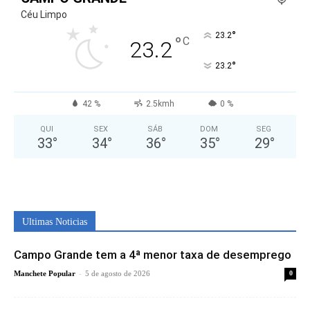
Céu Limpo
°
23.2
°
C
23.2
°
23.2
42 %
2.5kmh
0 %
QUI
SEX
SÁB
DOM
SEG
33
°
34
°
36
°
35
°
29
°
Ultimas Noticias
Campo Grande tem a 4ª menor taxa de desemprego
-
Manchete Popular
5 de agosto de 2026
0