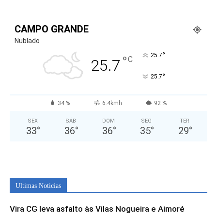
CAMPO GRANDE
Nublado
°
25.7
°
C
25.7
°
25.7
34 %
6.4kmh
92 %
SEX
SÁB
DOM
SEG
TER
33
°
36
°
36
°
35
°
29
°
Ultimas Noticias
Vira CG leva asfalto às Vilas Nogueira e Aimoré