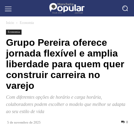
Início
Economia
Economia
Grupo Pereira oferece
jornada flexível e amplia
liberdade para quem quer
construir carreira no
varejo
Com diferentes opções de horário e carga horária,
colaboradores podem escolher o modelo que melhor se adapta
ao seu estilo de vida
0
5 de novembro de 2025