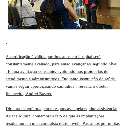
A certificação é válida por dois anos e o hospital será
constantemente avaliado, para então avançar ao segundo nível.
“É uma avaliação constante, evoluindo nos protocolos de
atendimento e administrativos. Enquanto instituição de saúde,
vamos seguir aperfeiçoando caminhos”, ressalta o diretor
financeiro, Andrei Bastos.
Diretora de enfermagem e responsável pela equipe assistencial,
Ariane Muniz, comemorou fato de que as implantações
resultaram em uma conquista deste nível. “Passamos por muitas