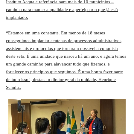
Instituto Acqua e referência para mais de 10 municípios –
caminha para manter a qualidade e aperfeiçoar o que já está
implantado.
“Estamos em uma constante. Em menos de 18 meses
conseguimos implantar centenas de processos administrativos,
assistenciais e protocolos que tornaram possível a conquista
deste selo. É uma unidade que nasceu há um ano, e agora temos
um grande caminho para alavancar tudo que fizemos, e
fortalecer os princípios que seguimos. É uma honra fazer parte
de tudo isso”, destaca o diretor geral da unidade, Henrique
Schultz.