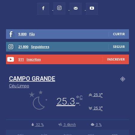
9,800
Fãs
CURTIR
21,800
Seguidores
SEGUIR
511
Inscritos
INSCREVER
CAMPO GRANDE
Céu Limpo
°
25.3
°
C
25.3
°
25.3
32 %
3.4kmh
0 %