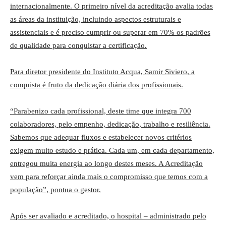
internacionalmente. O primeiro nível da acreditação avalia todas
as áreas da instituição, incluindo aspectos estruturais e
assistenciais e é preciso cumprir ou superar em 70% os padrões
de qualidade para conquistar a certificação.
Para diretor presidente do Instituto Acqua, Samir Siviero, a
conquista é fruto da dedicação diária dos profissionais.
“Parabenizo cada profissional, deste time que integra 700
colaboradores, pelo empenho, dedicação, trabalho e resiliência.
Sabemos que adequar fluxos e estabelecer novos critérios
exigem muito estudo e prática. Cada um, em cada departamento,
entregou muita energia ao longo destes meses. A Acreditação
vem para reforçar ainda mais o compromisso que temos com a
população”, pontua o gestor.
Após ser avaliado e acreditado, o hospital – administrado pelo