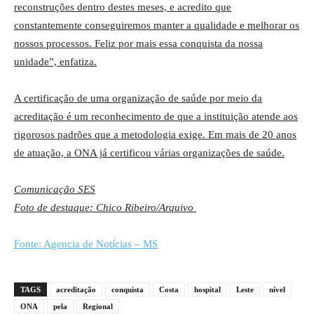
reconstruções dentro destes meses, e acredito que
constantemente conseguiremos manter a qualidade e melhorar os
nossos processos. Feliz por mais essa conquista da nossa
unidade”, enfatiza.
A certificação de uma organização de saúde por meio da
acreditação é um reconhecimento de que a instituição atende aos
rigorosos padrões que a metodologia exige. Em mais de 20 anos
de atuação, a ONA já certificou várias organizações de saúde.
Comunicação SES
Foto de destaque: Chico Ribeiro/Arquivo
Fonte: Agencia de Notícias – MS
TAGS
acreditação
conquista
Costa
hospital
Leste
nível
ONA
pela
Regional