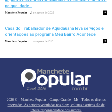
na qualidade...
-
Manchete Popular
6 de agosto de 2026
0
Casa do Trabalhador de Aquidauana leva serviços e
orientações ao programa Meu Bairro Acontece
-
Manchete Popular
6 de agosto de 2026
0
2026 © - Manchete Popular - Campo Grande - Ms - Todos os direitos
reservados. As notícias veiculadas nos blogs, colunas e artigos são de
inteira responsabilidade dos autores.