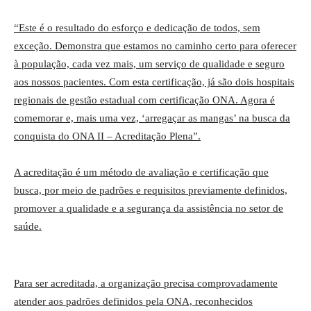
“Este é o resultado do esforço e dedicação de todos, sem
exceção. Demonstra que estamos no caminho certo para oferecer
à população, cada vez mais, um serviço de qualidade e seguro
aos nossos pacientes. Com esta certificação, já são dois hospitais
regionais de gestão estadual com certificação ONA. Agora é
comemorar e, mais uma vez, ‘arregaçar as mangas’ na busca da
conquista do ONA II – Acreditação Plena”.
A acreditação é um método de avaliação e certificação que
busca, por meio de padrões e requisitos previamente definidos,
promover a qualidade e a segurança da assistência no setor de
saúde.
Para ser acreditada, a organização precisa comprovadamente
atender aos padrões definidos pela ONA, reconhecidos