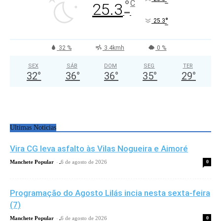
°
C
25.3
°
25.3
32 %
3.4kmh
0 %
SEX
SÁB
DOM
SEG
TER
32
°
36
°
36
°
35
°
29
°
Ultimas Noticias
Vira CG leva asfalto às Vilas Nogueira e Aimoré
-
Manchete Popular
6 de agosto de 2026
0
Programação do Agosto Lilás incia nesta sexta-feira
(7)
-
Manchete Popular
6 de agosto de 2026
0