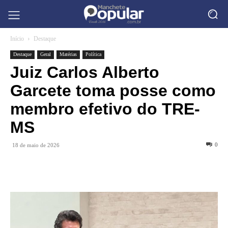
Início
Destaque
Destaque
Geral
Matérias
Política
Juiz Carlos Alberto
Garcete toma posse como
membro efetivo do TRE-
MS
0
18 de maio de 2026