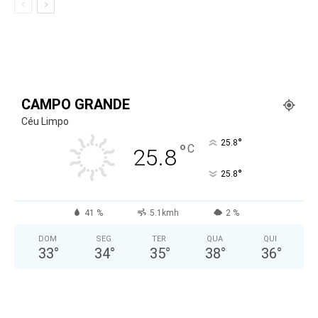
CAMPO GRANDE
Céu Limpo
°
25.8
°
C
25.8
°
25.8
41 %
5.1kmh
2 %
DOM
SEG
TER
QUA
QUI
33
°
34
°
35
°
38
°
36
°