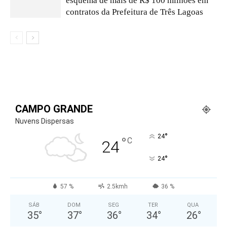
esquema de mais de R$ 100 milhões em
contratos da Prefeitura de Três Lagoas
CAMPO GRANDE
Nuvens Dispersas
°
24
°
C
24
°
24
57 %
2.5kmh
36 %
SÁB
DOM
SEG
TER
QUA
35
°
37
°
36
°
34
°
26
°