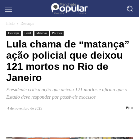
Início
Destaque
Destaque
Geral
Matérias
Política
Lula chama de “matança”
ação policial que deixou
121 mortos no Rio de
Janeiro
Presidente critica ação que deixou 121 mortos e afirma que o
Estado deve responder por possíveis excessos
0
4 de novembro de 2025