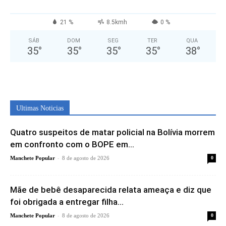
21 %
8.5kmh
0 %
SÁB
DOM
SEG
TER
QUA
35
°
35
°
35
°
35
°
38
°
Ultimas Noticias
Quatro suspeitos de matar policial na Bolívia morrem
em confronto com o BOPE em...
-
Manchete Popular
8 de agosto de 2026
0
Mãe de bebê desaparecida relata ameaça e diz que
foi obrigada a entregar filha...
-
Manchete Popular
8 de agosto de 2026
0