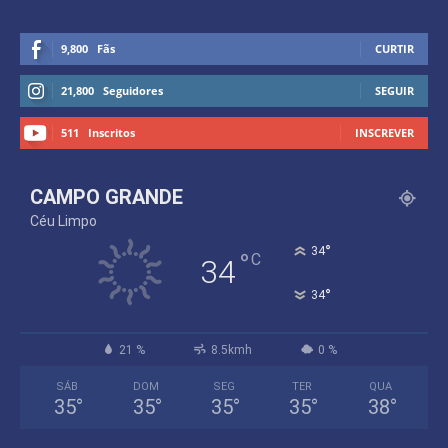
9,800
Fãs
CURTIR
21,800
Seguidores
SEGUIR
511
Inscritos
INSCREVER
CAMPO GRANDE
Céu Limpo
°
34
°
C
34
°
34
21 %
8.5kmh
0 %
SÁB
DOM
SEG
TER
QUA
35
°
35
°
35
°
35
°
38
°