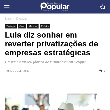
Início
Destaque
Destaque
Geral
Matérias
Política
Lula diz sonhar em
reverter privatizações de
empresas estratégicas
Presidente visitou fábrica de fertilizantes em Sergipe
0
29 de maio de 2026