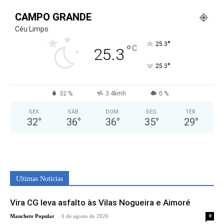
CAMPO GRANDE
Céu Limpo
°
25.3
°
C
25.3
°
25.3
32 %
3.4kmh
0 %
SEX
SÁB
DOM
SEG
TER
32
°
36
°
36
°
35
°
29
°
Ultimas Noticias
Vira CG leva asfalto às Vilas Nogueira e Aimoré
-
Manchete Popular
6 de agosto de 2026
0