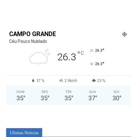
CAMPO GRANDE
Céu Pouco Nublado
°
26.3
°
C
26.3
°
26.3
37 %
2.9kmh
23 %
DOM
SEG
TER
QUA
QUI
35
°
35
°
35
°
37
°
30
°
Ultimas Noticias