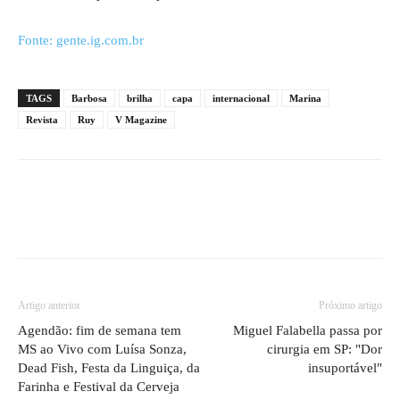
Fonte: gente.ig.com.br
TAGS
Barbosa
brilha
capa
internacional
Marina
Revista
Ruy
V Magazine
Artigo anterior
Próximo artigo
Agendão: fim de semana tem
Miguel Falabella passa por
MS ao Vivo com Luísa Sonza,
cirurgia em SP: "Dor
Dead Fish, Festa da Linguiça, da
insuportável"
Farinha e Festival da Cerveja