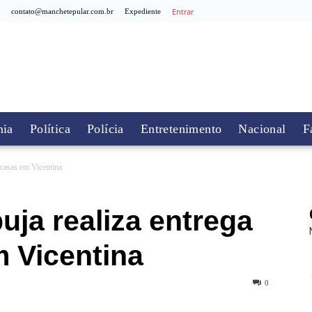
Entrar
contato@manchetepular.com.br
Expediente
ia
Política
Polícia
Entretenimento
Nacional
F
 casas em Vicentina
ja realiza entrega
 Vicentina
0