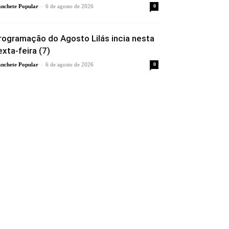
-
nchete Popular
6 de agosto de 2026
0
rogramação do Agosto Lilás incia nesta
exta-feira (7)
-
nchete Popular
6 de agosto de 2026
0