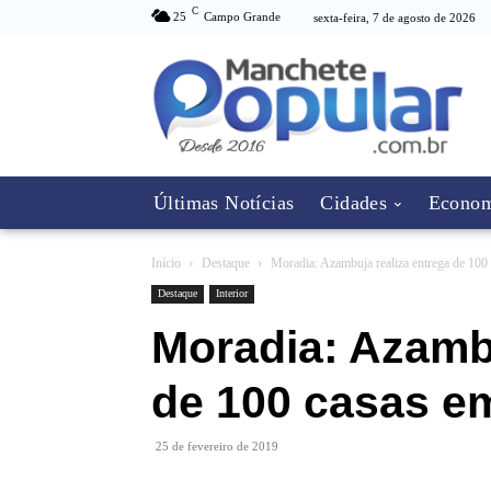
C
25
Campo Grande
sexta-feira, 7 de agosto de 2026
Últimas Notícias
Cidades
Econom
Início
Destaque
Moradia: Azambuja realiza entrega de 100
Destaque
Interior
Moradia: Azambu
de 100 casas em
25 de fevereiro de 2019