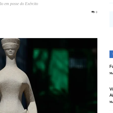
ão em posse do Exército
0
F
Ma
V
A
Ma