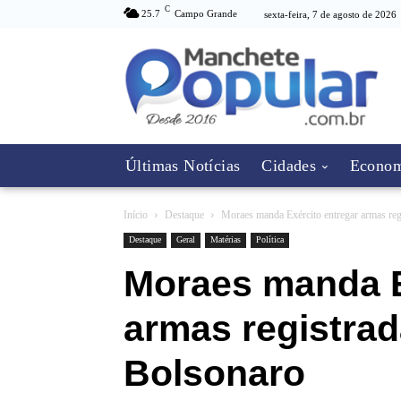
C
25.7
Campo Grande
sexta-feira, 7 de agosto de 2026
Últimas Notícias
Cidades
Econom
Início
Destaque
Moraes manda Exército entregar armas re
Destaque
Geral
Matérias
Política
Moraes manda E
armas registra
Bolsonaro