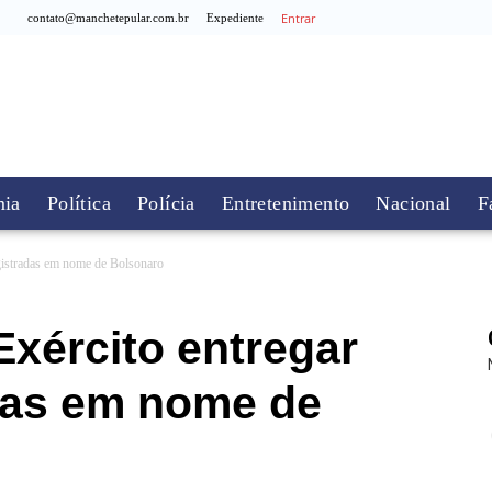
Entrar
contato@manchetepular.com.br
Expediente
ia
Política
Polícia
Entretenimento
Nacional
F
gistradas em nome de Bolsonaro
xército entregar
das em nome de