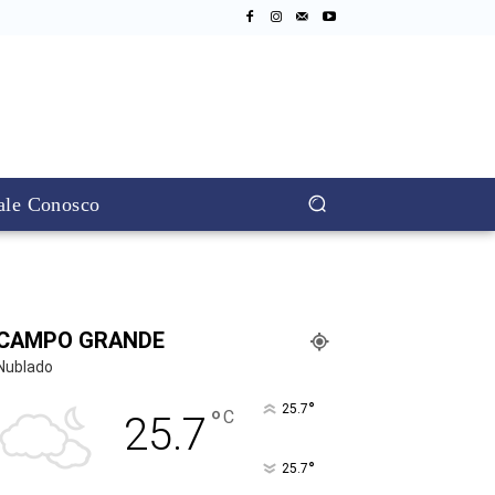
ale Conosco
CAMPO GRANDE
Nublado
°
25.7
°
C
25.7
°
25.7