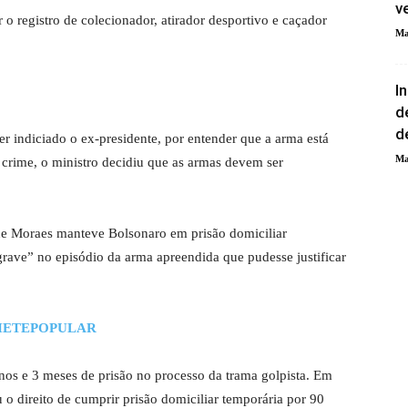
v
o registro de colecionador, atirador desportivo e caçador
Ma
I
d
d
ter indiciado o ex-presidente, por entender que a arma está
Ma
crime, o ministro decidiu que as armas devem ser
ue Moraes manteve Bolsonaro em prisão domiciliar
 grave” no episódio da arma apreendida que pudesse justificar
HETEPOPULAR
os e 3 meses de prisão no processo da trama golpista. Em
 o direito de cumprir prisão domiciliar temporária por 90