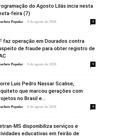
rogramação do Agosto Lilás incia nesta
exta-feira (7)
-
nchete Popular
6 de agosto de 2026
0
F faz operação em Dourados contra
uspeito de fraude para obter registro de
AC
-
nchete Popular
6 de agosto de 2026
0
orre Luis Pedro Nassar Scalise,
rquiteto que marcou gerações com
rojetos no Brasil e...
-
nchete Popular
6 de agosto de 2026
0
etran-MS disponibiliza serviços e
tividades educativas em feirão de