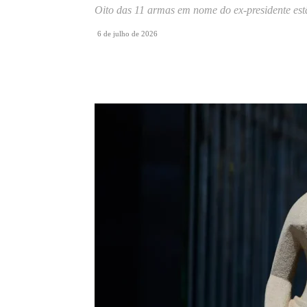
Oito das 11 armas em nome do ex-presidente est
6 de julho de 2026