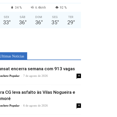
34 %
6.4kmh
92 %
SEX
SÁB
DOM
SEG
TER
33
°
36
°
36
°
35
°
29
°
Ultimas Noticias
unsat encerra semana com 913 vagas
-
nchete Popular
7 de agosto de 2026
0
ira CG leva asfalto às Vilas Nogueira e
imoré
-
nchete Popular
6 de agosto de 2026
0