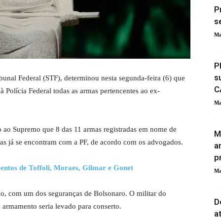
P
s
Ma
P
s
unal Federal (STF), determinou nesta segunda-feira (6) que
C
 Polícia Federal todas as armas pertencentes ao ex-
Ma
do ao Supremo que 8 das 11 armas registradas em nome de
M
uas já se encontram com a PF, de acordo com os advogados.
a
p
entos de Toffoli, Moraes, Gilmar e Gonet
Ma
do, com um dos seguranças de Bolsonaro. O militar do
D
o armamento seria levado para conserto.
a