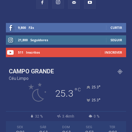
9,800
Fãs
CURTIR
21,800
Seguidores
SEGUIR
511
Inscritos
INSCREVER
CAMPO GRANDE
Céu Limpo
°
25.3
°
C
25.3
°
25.3
32 %
3.4kmh
0 %
SEX
SÁB
DOM
SEG
TER