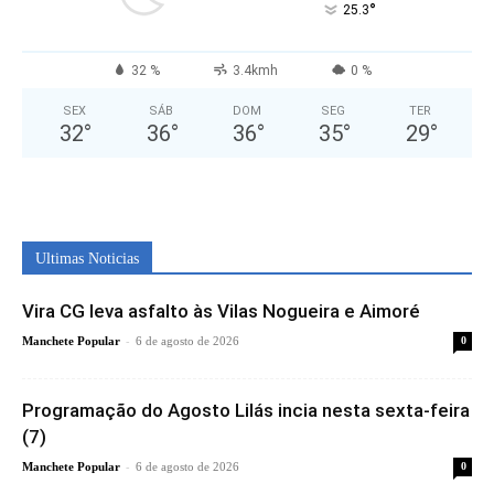
°
25.3
32 %
3.4kmh
0 %
SEX
SÁB
DOM
SEG
TER
32
°
36
°
36
°
35
°
29
°
Ultimas Noticias
Vira CG leva asfalto às Vilas Nogueira e Aimoré
-
Manchete Popular
6 de agosto de 2026
0
Programação do Agosto Lilás incia nesta sexta-feira
(7)
-
Manchete Popular
6 de agosto de 2026
0