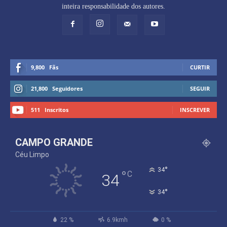
inteira responsabilidade dos autores.
9,800
Fãs
CURTIR
21,800
Seguidores
SEGUIR
511
Inscritos
INSCREVER
CAMPO GRANDE
Céu Limpo
°
34
°
C
34
°
34
22 %
6.9kmh
0 %