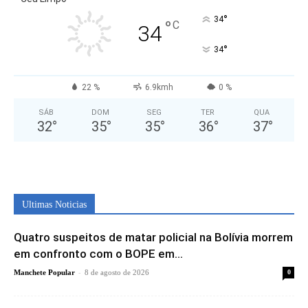
°
34
°
C
34
°
34
22 %
6.9kmh
0 %
SÁB
DOM
SEG
TER
QUA
32
°
35
°
35
°
36
°
37
°
Ultimas Noticias
Quatro suspeitos de matar policial na Bolívia morrem
em confronto com o BOPE em...
-
Manchete Popular
8 de agosto de 2026
0