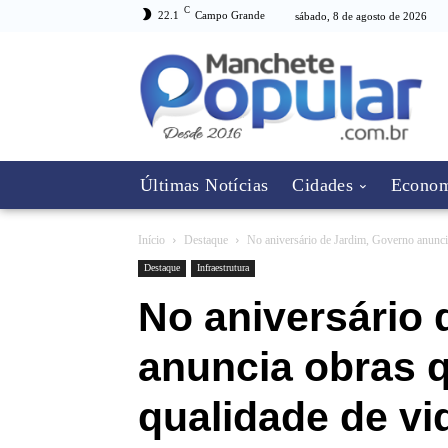
C
22.1
Campo Grande
sábado, 8 de agosto de 2026
Últimas Notícias
Cidades
Econom
Início
Destaque
No aniversário de Jardim, Governo anuncia
Destaque
Infraestrutura
No aniversário 
anuncia obras 
qualidade de v