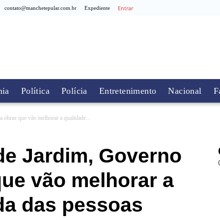
Entrar
contato@manchetepular.com.br
Expediente
ia
Política
Polícia
Entretenimento
Nacional
F
 obras que vão melhorar a qualidade...
de Jardim, Governo
que vão melhorar a
ida das pessoas