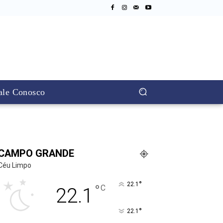
ale Conosco
CAMPO GRANDE
Céu Limpo
°
22.1
°
C
22.1
°
22.1