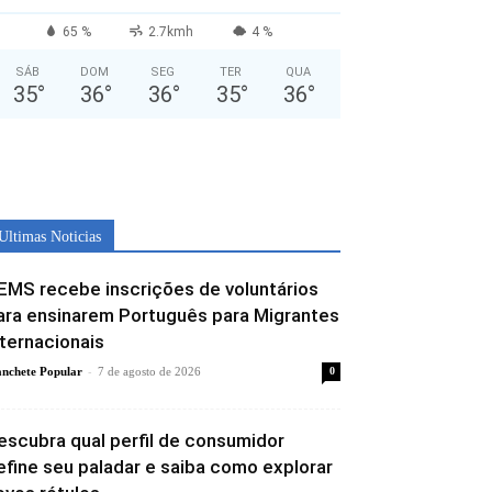
65 %
2.7kmh
4 %
SÁB
DOM
SEG
TER
QUA
35
°
36
°
36
°
35
°
36
°
Ultimas Noticias
EMS recebe inscrições de voluntários
ara ensinarem Português para Migrantes
nternacionais
-
nchete Popular
7 de agosto de 2026
0
escubra qual perfil de consumidor
efine seu paladar e saiba como explorar