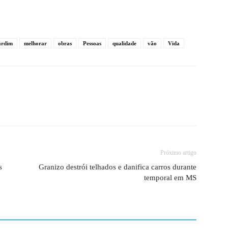
ardim
melhorar
obras
Pessoas
qualidade
vão
Vida
Próximo artigo
s
Granizo destrói telhados e danifica carros durante
temporal em MS