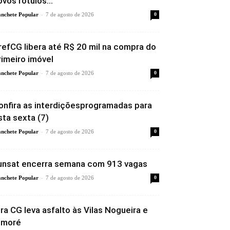
ovos rótulos...
-
nchete Popular
7 de agosto de 2026
0
refCG libera até R$ 20 mil na compra do
rimeiro imóvel
-
nchete Popular
7 de agosto de 2026
0
onfira as interdiçõesprogramadas para
sta sexta (7)
-
nchete Popular
7 de agosto de 2026
0
unsat encerra semana com 913 vagas
-
nchete Popular
7 de agosto de 2026
0
ira CG leva asfalto às Vilas Nogueira e
imoré