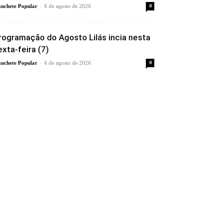
-
nchete Popular
6 de agosto de 2026
0
rogramação do Agosto Lilás incia nesta
exta-feira (7)
-
nchete Popular
6 de agosto de 2026
0