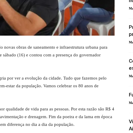
n
Ma
P
p
Ma
o novas obras de saneamento e infraestrutura urbana para
ste sábado (16) e contou com a presença do governador
C
e
Ma
egria por ver a evolução da cidade. Tudo que fazemos pelo
em-estar da população. Vamos celebrar os 80 anos de
F
Ma
or qualidade de vida para as pessoas. Por esta razão são R$ 4
 pavimentação e drenagem. Fim da poeira e da lama em época
V
em diferença no dia a dia da população.
A