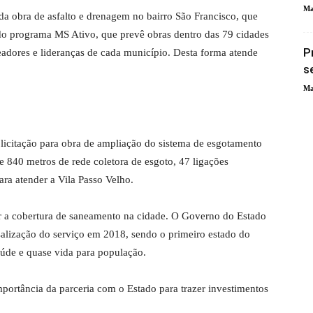
Ma
da obra de asfalto e drenagem no bairro São Francisco, que
te do programa MS Ativo, que prevê obras dentro das 79 cidades
P
readores e lideranças de cada município. Desta forma atende
s
Ma
 licitação para obra de ampliação do sistema de esgotamento
e 840 metros de rede coletora de esgoto, 47 ligações
ara atender a Vila Passo Velho.
r a cobertura de saneamento na cidade. O Governo do Estado
salização do serviço em 2018, sendo o primeiro estado do
saúde e quase vida para população.
portância da parceria com o Estado para trazer investimentos