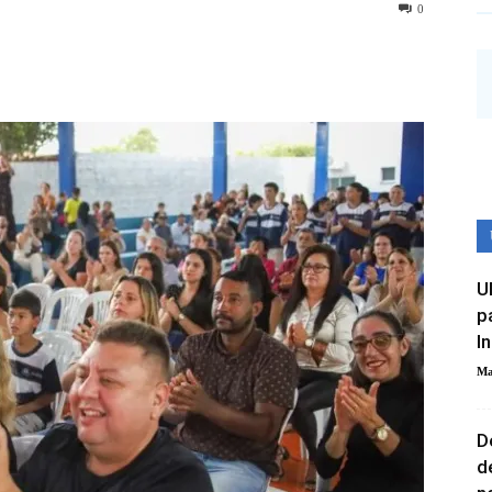
0
U
p
I
Ma
D
d