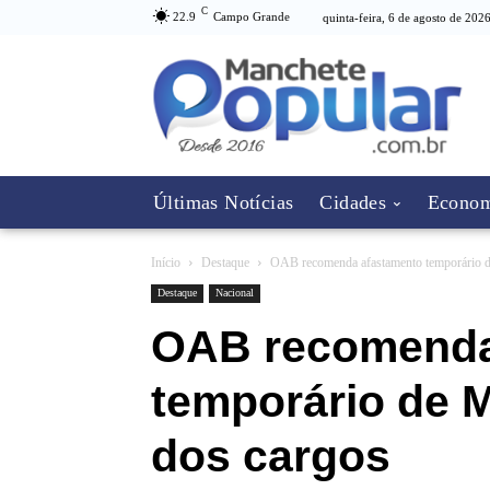
C
22.9
Campo Grande
quinta-feira, 6 de agosto de 202
Últimas Notícias
Cidades
Econom
Início
Destaque
OAB recomenda afastamento temporário d
Destaque
Nacional
OAB recomenda
temporário de M
dos cargos