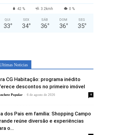
42 %
3.2kmh
0 %
QUI
SEX
SÁB
DOM
SEG
33
°
34
°
36
°
36
°
35
°
Ultimas Noticias
ira CG Habitação: programa inédito
ferece descontos no primeiro imóvel
-
nchete Popular
6 de agosto de 2026
0
ia dos Pais em família: Shopping Campo
rande reúne diversão e experiências
ra o...