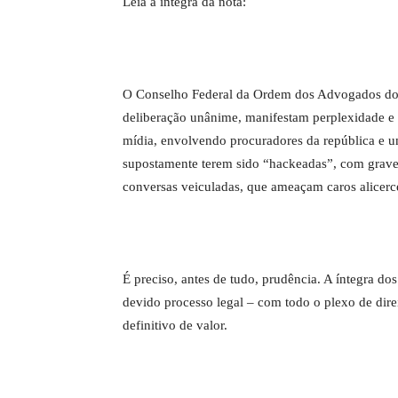
Leia a íntegra da nota:
O Conselho Federal da Ordem dos Advogados do B
deliberação unânime, manifestam perplexidade e 
mídia, envolvendo procuradores da república e um
supostamente terem sido “hackeadas”, com grave 
conversas veiculadas, que ameaçam caros alicerc
É preciso, antes de tudo, prudência. A íntegra d
devido processo legal – com todo o plexo de direi
definitivo de valor.