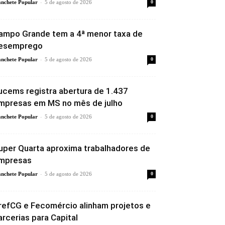
-
nchete Popular
5 de agosto de 2026
0
ampo Grande tem a 4ª menor taxa de
esemprego
-
nchete Popular
5 de agosto de 2026
0
ucems registra abertura de 1.437
mpresas em MS no mês de julho
-
nchete Popular
5 de agosto de 2026
0
uper Quarta aproxima trabalhadores de
mpresas
-
nchete Popular
5 de agosto de 2026
0
refCG e Fecomércio alinham projetos e
arcerias para Capital