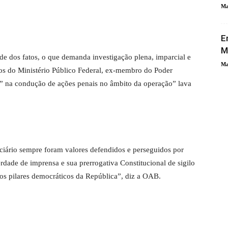
Ma
E
M
de dos fatos, o que demanda investigação plena, imparcial e
Ma
s do Ministério Público Federal, ex-membro do Poder
de” na condução de ações penais no âmbito da operação” lava
ciário sempre foram valores defendidos e perseguidos por
berdade de imprensa e sua prerrogativa Constitucional de sigilo
dos pilares democráticos da República”, diz a OAB.