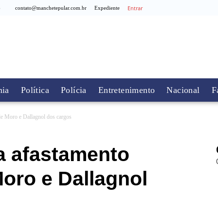
Entrar
6
contato@manchetepular.com.br
Expediente
ia
Política
Polícia
Entretenimento
Nacional
F
e Moro e Dallagnol dos cargos
 afastamento
oro e Dallagnol