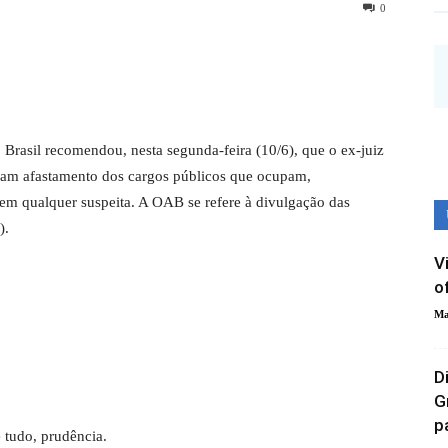
0
rasil recomendou, nesta segunda-feira (10/6), que o ex-juiz
çam afastamento dos cargos públicos que ocupam,
sem qualquer suspeita. A OAB se refere à divulgação das
).
V
o
Ma
D
G
pa
e tudo, prudência.