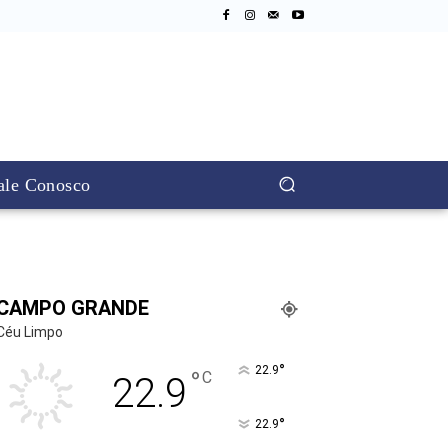
ale Conosco
CAMPO GRANDE
Céu Limpo
°
22.9
°
C
22.9
°
22.9