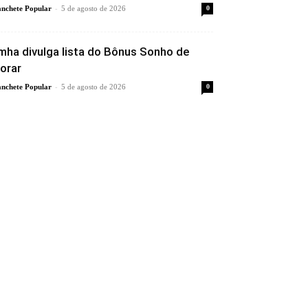
-
nchete Popular
5 de agosto de 2026
0
mha divulga lista do Bônus Sonho de
orar
-
nchete Popular
5 de agosto de 2026
0