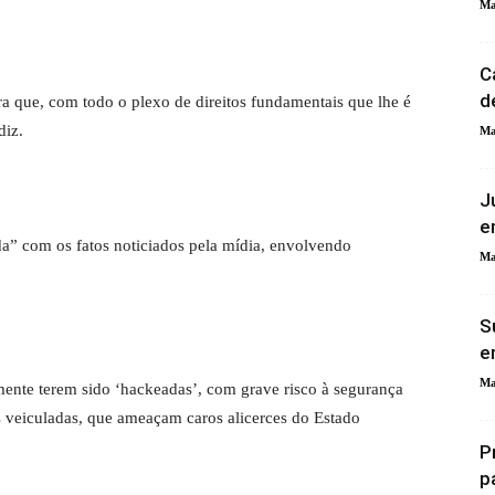
Ma
C
d
a que, com todo o plexo de direitos fundamentais que lhe é
diz.
Ma
J
e
da” com os fatos noticiados pela mídia, envolvendo
Ma
S
e
Ma
mente terem sido ‘hackeadas’, com grave risco à segurança
s veiculadas, que ameaçam caros alicerces do Estado
P
p