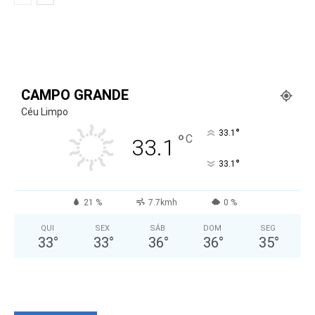
CAMPO GRANDE
Céu Limpo
°
33.1
°
C
33.1
°
33.1
21 %
7.7kmh
0 %
QUI
SEX
SÁB
DOM
SEG
33
°
33
°
36
°
36
°
35
°