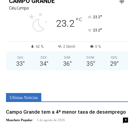
CAMPO GRANDE
Céu Limpo
°
23.2
°
C
23.2
°
23.2
42 %
2.5kmh
0 %
QUI
SEX
SÁB
DOM
SEG
33
°
34
°
36
°
35
°
29
°
Ultimas Noticias
Campo Grande tem a 4ª menor taxa de desemprego
-
Manchete Popular
5 de agosto de 2026
0