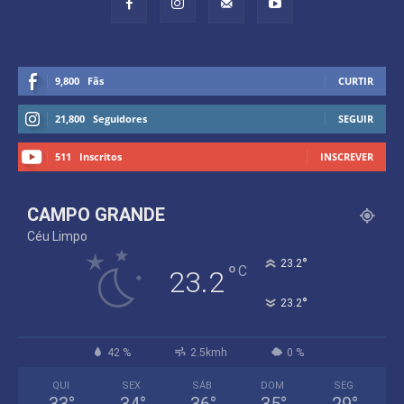
9,800
Fãs
CURTIR
21,800
Seguidores
SEGUIR
511
Inscritos
INSCREVER
CAMPO GRANDE
Céu Limpo
°
23.2
°
C
23.2
°
23.2
42 %
2.5kmh
0 %
QUI
SEX
SÁB
DOM
SEG
33
°
34
°
36
°
35
°
29
°