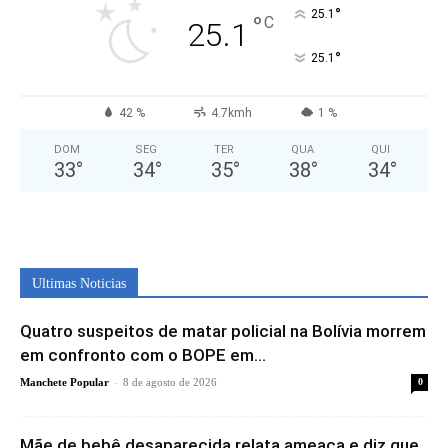
°
25.1
°
C
25.1
°
25.1
42 %
4.7kmh
1 %
DOM
SEG
TER
QUA
QUI
33
°
34
°
35
°
38
°
34
°
Ultimas Noticias
Quatro suspeitos de matar policial na Bolívia morrem
em confronto com o BOPE em...
-
Manchete Popular
8 de agosto de 2026
0
Mãe de bebê desaparecida relata ameaça e diz que