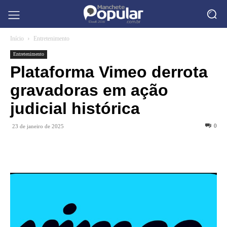
Início
Entretenimento
Entretenimento
Plataforma Vimeo derrota
gravadoras em ação
judicial histórica
0
23 de janeiro de 2025