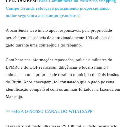
LEIA TAMBÉM:
Base Comunitária da PMMS no Shopping
Campo Grande reforçará policiamento proporcionando
maior segurança aos campo-grandenses
A ocorrência teve início após responsáveis pela propriedade
perceberem a ausência de aproximadamente 100 cabeças de
gado durante uma conferência do rebanho.
Com base nas informações repassadas, policiais militares do
BPMRu e do DOF realizaram diligências e localizaram 34
animais em uma propriedade rural no município de Dois Irmãos
do Buriti. Após checagem, foi constatado que o gado possuía
identificação compatível com os animais furtados na fazenda em
Maracaju.
>>>SIGA O NOSSO CANAL DO WHATSAPP
O prejuízo estimado ultrapassa R$ 130 mil. O gado recuperado