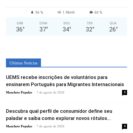
56 %
1.9kmh
60 %
SÁB
DOM
SEG
TER
QUA
36
°
37
°
34
°
32
°
26
°
Ultimas Noticias
UEMS recebe inscrições de voluntários para
ensinarem Português para Migrantes Internacionais
-
Manchete Popular
7 de agosto de 2026
0
Descubra qual perfil de consumidor define seu
paladar e saiba como explorar novos rótulos...
-
Manchete Popular
7 de agosto de 2026
0