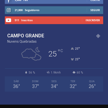
21,800
Seguidores
SEGUIR
511
Inscritos
INSCREVER
CAMPO GRANDE
Nuvens Quebradas
°
25
°
C
25
°
25
56 %
1.9kmh
60 %
SÁB
DOM
SEG
TER
QUA
36
°
37
°
34
°
32
°
26
°