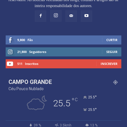
inteira responsabilidade dos autores.
9,800
Fãs
CURTIR
21,800
Seguidores
SEGUIR
511
Inscritos
INSCREVER
CAMPO GRANDE
Céu Pouco Nublado
°
25.5
°
C
25.5
°
25.5
39 %
3.5kmh
13 %