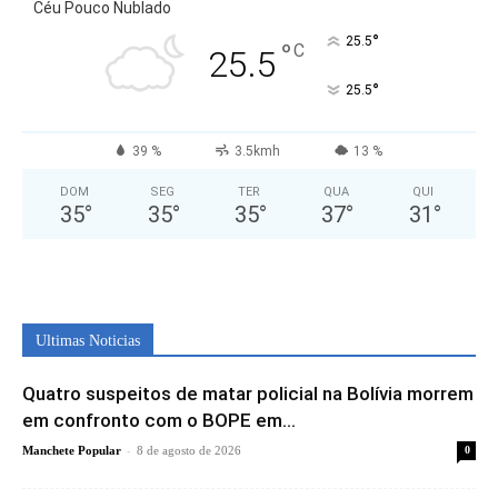
Céu Pouco Nublado
°
25.5
°
C
25.5
°
25.5
39 %
3.5kmh
13 %
DOM
SEG
TER
QUA
QUI
35
°
35
°
35
°
37
°
31
°
Ultimas Noticias
Quatro suspeitos de matar policial na Bolívia morrem
em confronto com o BOPE em...
-
Manchete Popular
8 de agosto de 2026
0