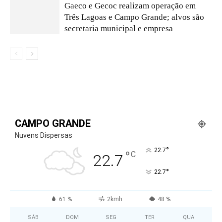
Gaeco e Gecoc realizam operação em
Três Lagoas e Campo Grande; alvos são
secretaria municipal e empresa
CAMPO GRANDE
Nuvens Dispersas
°
22.7
°
C
22.7
°
22.7
61 %
2kmh
48 %
SÁB
DOM
SEG
TER
QUA