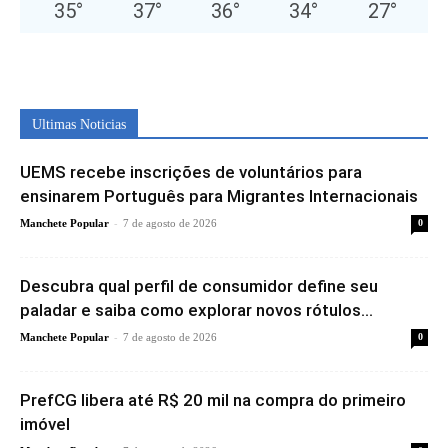
35
°
37
°
36
°
34
°
27
°
Ultimas Noticias
UEMS recebe inscrições de voluntários para
ensinarem Português para Migrantes Internacionais
-
Manchete Popular
7 de agosto de 2026
0
Descubra qual perfil de consumidor define seu
paladar e saiba como explorar novos rótulos...
-
Manchete Popular
7 de agosto de 2026
0
PrefCG libera até R$ 20 mil na compra do primeiro
imóvel