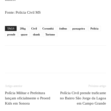
Fonte: Policia Civil MS
TAGS
20kg
Civil
Corumbá
ônibus
passageira
Polícia
prende
quase
skunk
Turismo
Artigo anterior
Próximo artigo
Polícia Militar e Prefeitura
Polícia Civil prende traficante
lançam oficialmente o Proerd
no Bairro São Jorge da Lagoa
Kids em Sonora
em Campo Grande