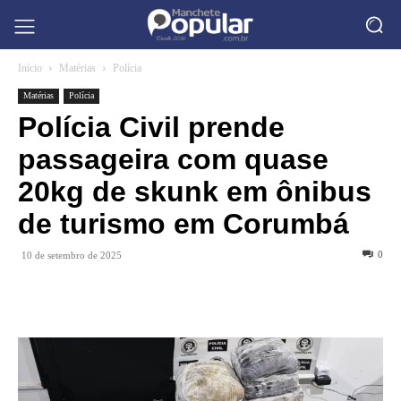
Início
Matérias
Polícia
Matérias
Polícia
Polícia Civil prende
passageira com quase
20kg de skunk em ônibus
de turismo em Corumbá
0
10 de setembro de 2025