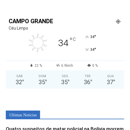
CAMPO GRANDE
Céu Limpo
°
34
°
C
34
°
34
22 %
6.9kmh
0 %
SÁB
DOM
SEG
TER
QUA
32
°
35
°
35
°
36
°
37
°
Ultimas Noticias
Quatro suspeitos de matar policial na Bolívia morrem