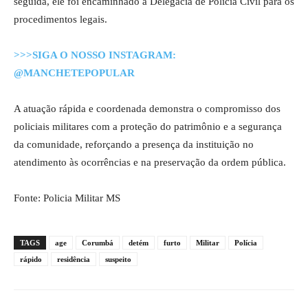
seguida, ele foi encaminhado à Delegacia de Polícia Civil para os
procedimentos legais.
>>>SIGA O NOSSO INSTAGRAM:
@MANCHETEPOPULAR
A atuação rápida e coordenada demonstra o compromisso dos
policiais militares com a proteção do patrimônio e a segurança
da comunidade, reforçando a presença da instituição no
atendimento às ocorrências e na preservação da ordem pública.
Fonte: Policia Militar MS
TAGS
age
Corumbá
detém
furto
Militar
Polícia
rápido
residência
suspeito