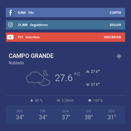
9,800
Fãs
CURTIR
21,800
Seguidores
SEGUIR
511
Inscritos
INSCREVER
CAMPO GRANDE
Nublado
°
27.6
°
C
27.6
°
27.6
45 %
2.2kmh
100 %
SEG
TER
QUA
QUI
SEX
34
°
34
°
37
°
38
°
31
°