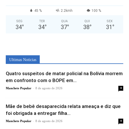
45 %
2.2kmh
100 %
SEG
TER
QUA
QUI
SEX
34
°
34
°
37
°
38
°
31
°
Ultimas Noticias
Quatro suspeitos de matar policial na Bolívia morrem
em confronto com o BOPE em...
-
Manchete Popular
8 de agosto de 2026
0
Mãe de bebê desaparecida relata ameaça e diz que
foi obrigada a entregar filha...
-
Manchete Popular
8 de agosto de 2026
0