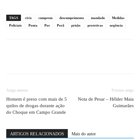
TAGS
civis
cumprem
descumprimento
mandado
Medidas
Policiais
Ponta
Por
Porã
prisão
protetivas
urgência
Artigo anterior
Próximo artigo
Homem é preso com mais de 5
Nota de Pesar – Hélder Maia
quilos de drogas durante ação
Guimarães
do Choque em Campo Grande
ARTIGOS RELACIONADOS
Mais do autor