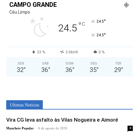
CAMPO GRANDE
Céu Limpo
°
24.5
°
C
24.5
°
24.5
33 %
3.6kmh
0 %
SEX
SÁB
DOM
SEG
TER
32
°
36
°
36
°
35
°
29
°
Ultimas Noticias
Vira CG leva asfalto às Vilas Nogueira e Aimoré
-
Manchete Popular
6 de agosto de 2026
0