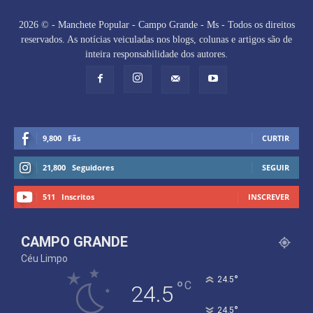
2026 © - Manchete Popular - Campo Grande - Ms - Todos os direitos
reservados. As notícias veiculadas nos blogs, colunas e artigos são de
inteira responsabilidade dos autores.
9,800
Fãs
CURTIR
21,800
Seguidores
SEGUIR
511
Inscritos
INSCREVER
CAMPO GRANDE
Céu Limpo
°
24.5
°
C
24.5
°
24.5