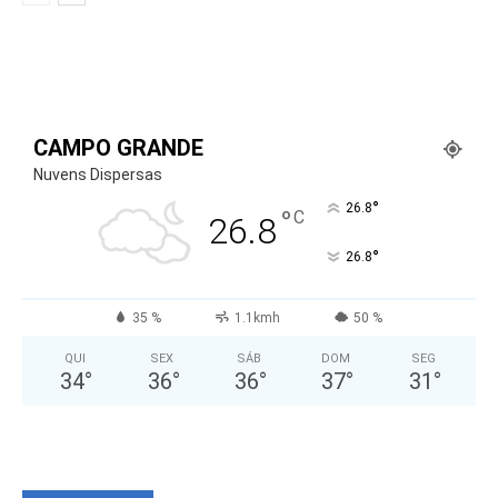
CAMPO GRANDE
Nuvens Dispersas
°
26.8
°
C
26.8
°
26.8
35 %
1.1kmh
50 %
QUI
SEX
SÁB
DOM
SEG
34
°
36
°
36
°
37
°
31
°