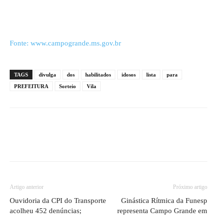
Fonte: www.campogrande.ms.gov.br
TAGS
divulga
dos
habilitados
idosos
lista
para
PREFEITURA
Sorteio
Vila
Artigo anterior
Próximo artigo
Ouvidoria da CPI do Transporte
Ginástica Rítmica da Funesp
acolheu 452 denúncias;
representa Campo Grande em