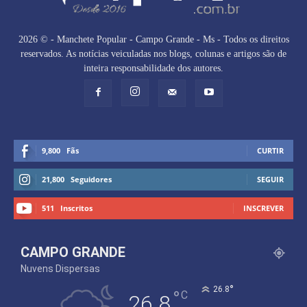
2026 © - Manchete Popular - Campo Grande - Ms - Todos os direitos
reservados. As notícias veiculadas nos blogs, colunas e artigos são de
inteira responsabilidade dos autores.
9,800
Fãs
CURTIR
21,800
Seguidores
SEGUIR
511
Inscritos
INSCREVER
CAMPO GRANDE
Nuvens Dispersas
°
26.8
°
C
26.8