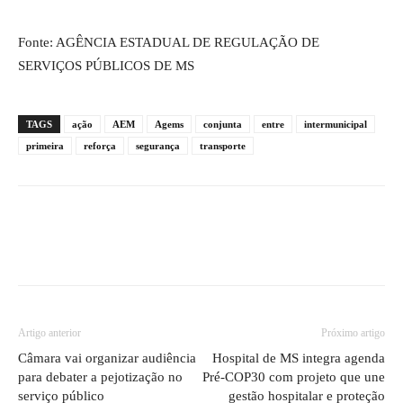
Fonte: AGÊNCIA ESTADUAL DE REGULAÇÃO DE
SERVIÇOS PÚBLICOS DE MS
TAGS
ação
AEM
Agems
conjunta
entre
intermunicipal
primeira
reforça
segurança
transporte
Artigo anterior
Próximo artigo
Câmara vai organizar audiência
Hospital de MS integra agenda
para debater a pejotização no
Pré-COP30 com projeto que une
serviço público
gestão hospitalar e proteção