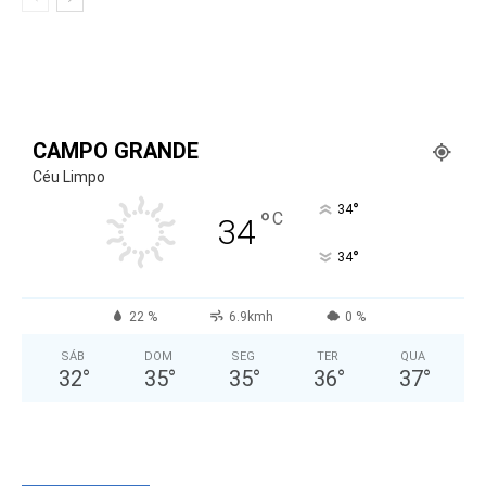
CAMPO GRANDE
Céu Limpo
°
34
°
C
34
°
34
22 %
6.9kmh
0 %
SÁB
DOM
SEG
TER
QUA
32
°
35
°
35
°
36
°
37
°