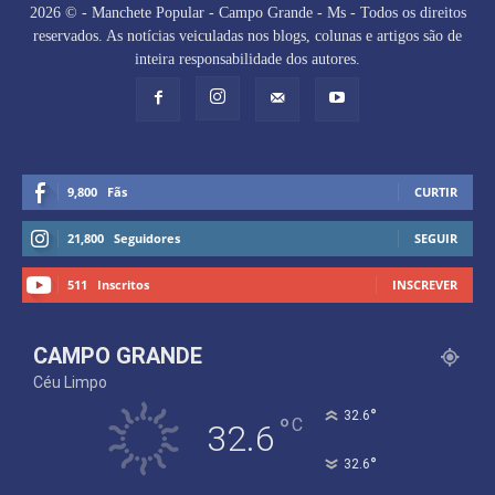
2026 © - Manchete Popular - Campo Grande - Ms - Todos os direitos
reservados. As notícias veiculadas nos blogs, colunas e artigos são de
inteira responsabilidade dos autores.
9,800
Fãs
CURTIR
21,800
Seguidores
SEGUIR
511
Inscritos
INSCREVER
CAMPO GRANDE
Céu Limpo
°
32.6
°
C
32.6
°
32.6