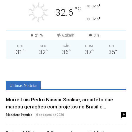
°
32.6
°
C
32.6
°
32.6
21 %
6.2kmh
3 %
QUI
SEX
SÁB
DOM
SEG
31
°
32
°
36
°
37
°
35
°
Ultimas Noticias
Morre Luis Pedro Nassar Scalise, arquiteto que
marcou gerações com projetos no Brasil e...
-
Manchete Popular
6 de agosto de 2026
0