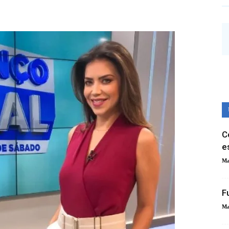
C
e
Ma
F
Ma