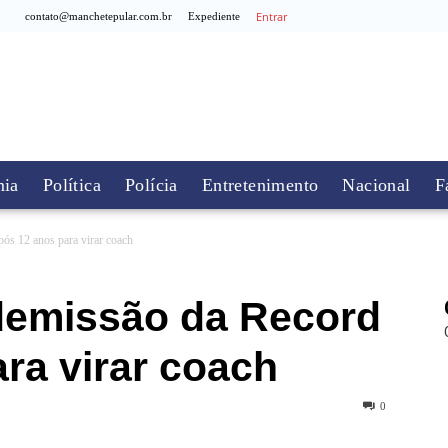
Entrar
contato@manchetepular.com.br
Expediente
ia
Política
Polícia
Entretenimento
Nacional
F
ós 12 anos para virar coach
demissão da Record
ra virar coach
0