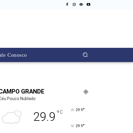
ale Conosco
CAMPO GRANDE
Céu Pouco Nublado
°
29.9
°
C
29.9
°
29.9