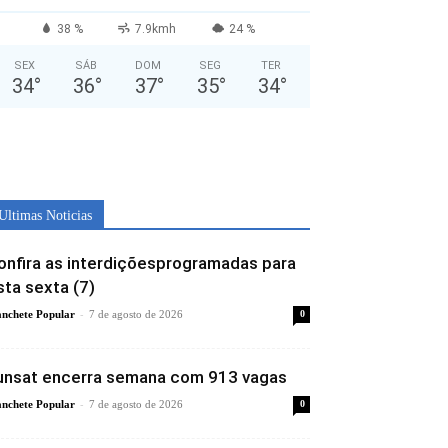
38 %
7.9kmh
24 %
SEX
SÁB
DOM
SEG
TER
34
°
36
°
37
°
35
°
34
°
Ultimas Noticias
onfira as interdiçõesprogramadas para
sta sexta (7)
-
nchete Popular
7 de agosto de 2026
0
unsat encerra semana com 913 vagas
-
nchete Popular
7 de agosto de 2026
0