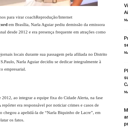
V
A
os para virar coach
Reprodução/Internet
Ma
cord
em Brasília, Narla Aguiar pediu demissão da emissora
 canal desde 2012 e era presença frequente em atrações como
P
s
Ma
rnais locais durante sua passagem pela afiliada no Distrito
.Paulo, Narla Aguiar decidiu se dedicar integralmente à
co empresarial.
P
s
C
Ma
 2012, ao integrar a equipe fixa do Cidade Alerta, na fase
epórter era responsável por noticiar crimes e casos de
M
no chegou a apelidá-la de “Narla Biquinho de Lacre”, em
a
latar os fatos.
p