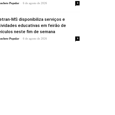
-
nchete Popular
6 de agosto de 2026
0
etran-MS disponibiliza serviços e
tividades educativas em feirão de
eículos neste fim de semana
-
nchete Popular
6 de agosto de 2026
0