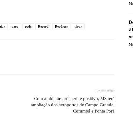
Ma
D
uiar
para
pede
Record
Repórter
virar
a
v
Ma
Próximo artigo
o
Com ambiente próspero e positivo, MS terá
ampliação dos aeroportos de Campo Grande,
Corumbá e Ponta Porã