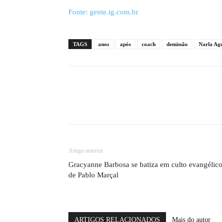
Fonte: gente.ig.com.br
TAGS
anos
após
coach
demissão
Narla Ag
Artigo anterior
Gracyanne Barbosa se batiza em culto evangélic
de Pablo Marçal
ARTIGOS RELACIONADOS
Mais do autor