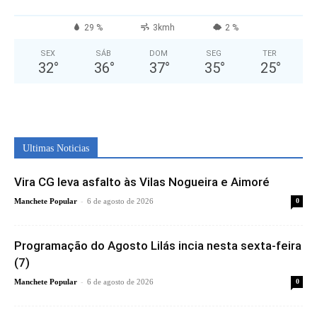
29 %
3kmh
2 %
SEX
SÁB
DOM
SEG
TER
32
°
36
°
37
°
35
°
25
°
Ultimas Noticias
Vira CG leva asfalto às Vilas Nogueira e Aimoré
-
Manchete Popular
6 de agosto de 2026
0
Programação do Agosto Lilás incia nesta sexta-feira
(7)
-
Manchete Popular
6 de agosto de 2026
0