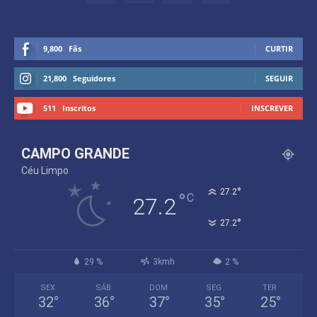
9,800
Fãs
CURTIR
21,800
Seguidores
SEGUIR
511
Inscritos
INSCREVER
CAMPO GRANDE
Céu Limpo
°
27.2
°
C
27.2
°
27.2
29 %
3kmh
2 %
SEX
SÁB
DOM
SEG
TER
32
°
36
°
37
°
35
°
25
°