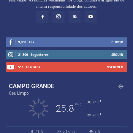
reservados. As notícias veiculadas nos blogs, colunas e artigos são de
inteira responsabilidade dos autores.
9,800
Fãs
CURTIR
21,800
Seguidores
SEGUIR
511
Inscritos
INSCREVER
CAMPO GRANDE
Céu Limpo
°
25.8
°
C
25.8
°
25.8
41 %
5.1kmh
2 %