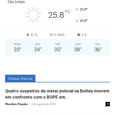
Céu Limpo
°
25.8
°
C
25.8
°
25.8
41 %
5.1kmh
2 %
DOM
SEG
TER
QUA
QUI
33
°
34
°
35
°
38
°
36
°
Ultimas Noticias
Quatro suspeitos de matar policial na Bolívia morrem
em confronto com o BOPE em...
-
Manchete Popular
8 de agosto de 2026
0