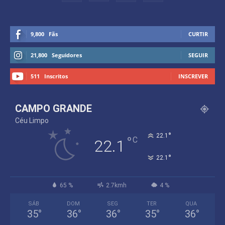
9,800
Fãs
CURTIR
21,800
Seguidores
SEGUIR
511
Inscritos
INSCREVER
CAMPO GRANDE
Céu Limpo
°
22.1
°
C
22.1
°
22.1
65 %
2.7kmh
4 %
SÁB
DOM
SEG
TER
QUA
35
°
36
°
36
°
35
°
36
°