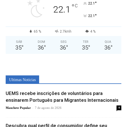
°
22.1
°
C
22.1
°
22.1
65 %
2.7kmh
4 %
SÁB
DOM
SEG
TER
QUA
35
°
36
°
36
°
35
°
36
°
Ultimas Noticias
UEMS recebe inscrições de voluntários para
ensinarem Português para Migrantes Internacionais
-
Manchete Popular
7 de agosto de 2026
0
Descubra qual perfil de consumidor define seu