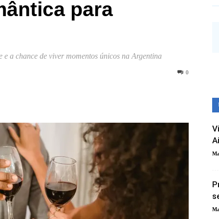
ântica para
e e a chance de viver momentos únicos na Argentina
0
V
A
Ma
P
s
Ma