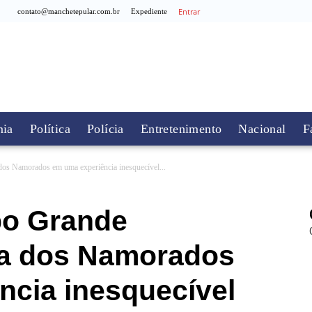
Entrar
contato@manchetepular.com.br
Expediente
ia
Política
Polícia
Entretenimento
Nacional
F
os Namorados em uma experiência inesquecível...
o Grande
ia dos Namorados
ncia inesquecível