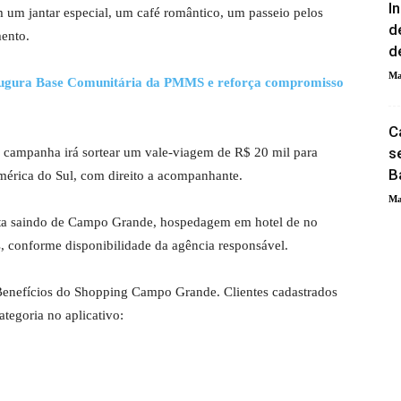
I
 em um jantar especial, um café romântico, um passeio pelos
d
mento.
d
Ma
ugura Base Comunitária da PMMS e reforça compromisso
C
s
a campanha irá sortear um vale-viagem de R$ 20 mil para
B
érica do Sul, com direito a acompanhante.
Ma
lta saindo de Campo Grande, hospedagem em hotel de no
os, conforme disponibilidade da agência responsável.
enefícios do Shopping Campo Grande. Clientes cadastrados
egoria no aplicativo: