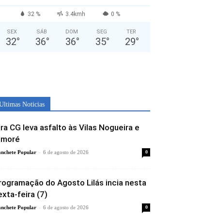
32 %
3.4kmh
0 %
SEX
SÁB
DOM
SEG
TER
32
°
36
°
36
°
35
°
29
°
Ultimas Noticias
ira CG leva asfalto às Vilas Nogueira e
imoré
-
nchete Popular
6 de agosto de 2026
0
rogramação do Agosto Lilás incia nesta
exta-feira (7)
-
nchete Popular
6 de agosto de 2026
0