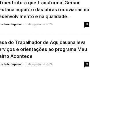
nfraestrutura que transforma: Gerson
estaca impacto das obras rodoviárias no
esenvolvimento e na qualidade...
-
nchete Popular
6 de agosto de 2026
0
asa do Trabalhador de Aquidauana leva
erviços e orientações ao programa Meu
airro Acontece
-
nchete Popular
6 de agosto de 2026
0