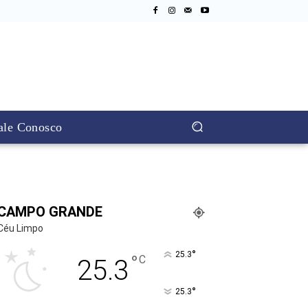
ale Conosco
CAMPO GRANDE
Céu Limpo
°
25.3
°
C
25.3
°
25.3