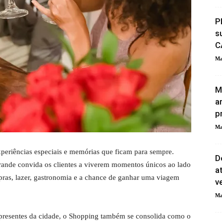
P
s
C
Ma
M
a
p
Ma
periências especiais e memórias que ficam para sempre.
D
nde convida os clientes a viverem momentos únicos ao lado
a
s, lazer, gastronomia e a chance de ganhar uma viagem
v
Ma
presentes da cidade, o Shopping também se consolida como o