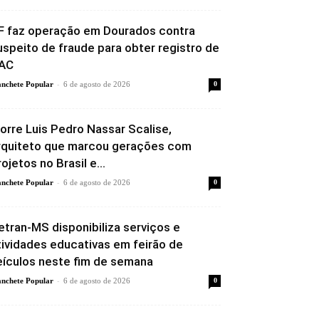
F faz operação em Dourados contra
uspeito de fraude para obter registro de
AC
-
nchete Popular
6 de agosto de 2026
0
orre Luis Pedro Nassar Scalise,
rquiteto que marcou gerações com
rojetos no Brasil e...
-
nchete Popular
6 de agosto de 2026
0
etran-MS disponibiliza serviços e
tividades educativas em feirão de
eículos neste fim de semana
-
nchete Popular
6 de agosto de 2026
0