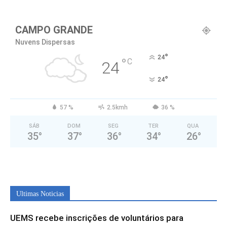
CAMPO GRANDE
Nuvens Dispersas
°
24
°
C
24
°
24
57 %
2.5kmh
36 %
SÁB
DOM
SEG
TER
QUA
35
°
37
°
36
°
34
°
26
°
Ultimas Noticias
UEMS recebe inscrições de voluntários para