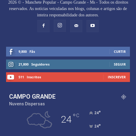
2026 © - Manchete Popular - Campo Grande - Ms - Todos os direitos
reservados. As notícias veiculadas nos blogs, colunas e artigos são de
inteira responsabilidade dos autores.
9,800
Fãs
CURTIR
21,800
Seguidores
SEGUIR
511
Inscritos
INSCREVER
CAMPO GRANDE
Nuvens Dispersas
°
24
°
C
24
°
24