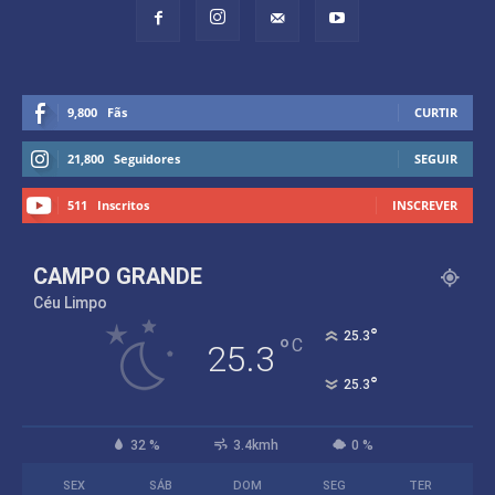
9,800
Fãs
CURTIR
21,800
Seguidores
SEGUIR
511
Inscritos
INSCREVER
CAMPO GRANDE
Céu Limpo
°
25.3
°
C
25.3
°
25.3
32 %
3.4kmh
0 %
SEX
SÁB
DOM
SEG
TER