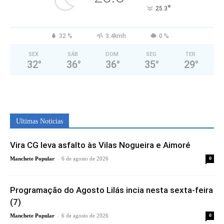
°
25.3
32 %
3.4kmh
0 %
SEX
SÁB
DOM
SEG
TER
32
°
36
°
36
°
35
°
29
°
Ultimas Noticias
Vira CG leva asfalto às Vilas Nogueira e Aimoré
-
Manchete Popular
6 de agosto de 2026
0
Programação do Agosto Lilás incia nesta sexta-feira
(7)
-
Manchete Popular
6 de agosto de 2026
0