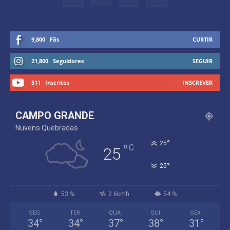
9,800
Fãs
CURTIR
21,800
Seguidores
SEGUIR
511
Inscritos
INSCREVER
CAMPO GRANDE
Nuvens Quebradas
°
25
°
C
25
°
25
53 %
2.6kmh
54 %
SEG
TER
QUA
QUI
SEX
34
°
34
°
37
°
38
°
31
°