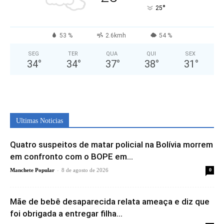
°
25
53 %
2.6kmh
54 %
SEG
TER
QUA
QUI
SEX
34
°
34
°
37
°
38
°
31
°
Ultimas Noticias
Quatro suspeitos de matar policial na Bolívia morrem
em confronto com o BOPE em...
-
Manchete Popular
8 de agosto de 2026
0
Mãe de bebê desaparecida relata ameaça e diz que
foi obrigada a entregar filha...