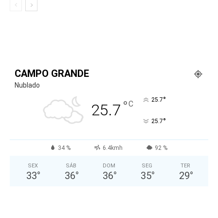
CAMPO GRANDE
Nublado
°
25.7
°
C
25.7
°
25.7
34 %
6.4kmh
92 %
SEX
SÁB
DOM
SEG
TER
33
°
36
°
36
°
35
°
29
°