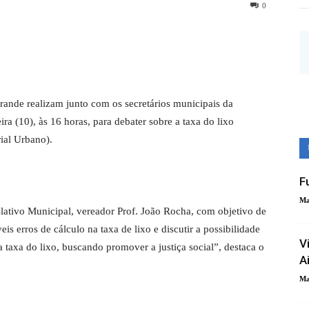
0
nde realizam junto com os secretários municipais da
ira (10), às 16 horas, para debater sobre a taxa do lixo
ial Urbano).
F
Ma
lativo Municipal, vereador Prof. João Rocha, com objetivo de
veis erros de cálculo na taxa de lixo e discutir a possibilidade
V
 taxa do lixo, buscando promover a justiça social”, destaca o
A
Ma