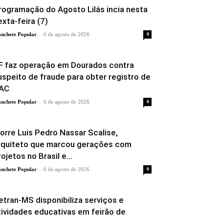
rogramação do Agosto Lilás incia nesta
exta-feira (7)
-
nchete Popular
6 de agosto de 2026
0
F faz operação em Dourados contra
uspeito de fraude para obter registro de
AC
-
nchete Popular
6 de agosto de 2026
0
orre Luis Pedro Nassar Scalise,
rquiteto que marcou gerações com
rojetos no Brasil e...
-
nchete Popular
6 de agosto de 2026
0
etran-MS disponibiliza serviços e
tividades educativas em feirão de