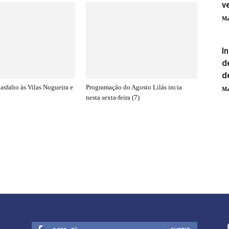
v
Ma
I
d
d
asfalto às Vilas Nogueira e
Programação do Agosto Lilás incia
Ma
nesta sexta-feira (7)