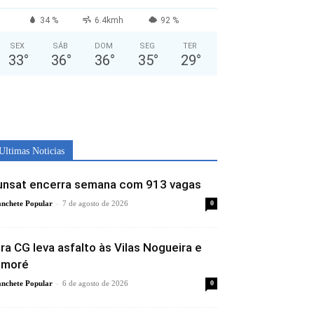
34 %
6.4kmh
92 %
SEX
SÁB
DOM
SEG
TER
33
°
36
°
36
°
35
°
29
°
Ultimas Noticias
unsat encerra semana com 913 vagas
-
nchete Popular
7 de agosto de 2026
0
ira CG leva asfalto às Vilas Nogueira e
imoré
-
nchete Popular
6 de agosto de 2026
0