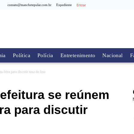
Entrar
contato@manchetepular.com.br
Expediente
ia
Política
Polícia
Entretenimento
Nacional
F
-feira para discutir taxa do lixo
efeitura se reúnem
ra para discutir