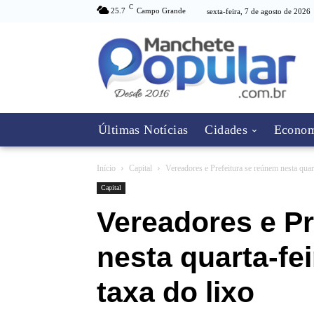
C
25.7
Campo Grande
sexta-feira, 7 de agosto de 2026
Últimas Notícias
Cidades
Econom
Início
Capital
Vereadores e Prefeitura se reúnem nesta quarta
Capital
Vereadores e Pr
nesta quarta-fei
taxa do lixo