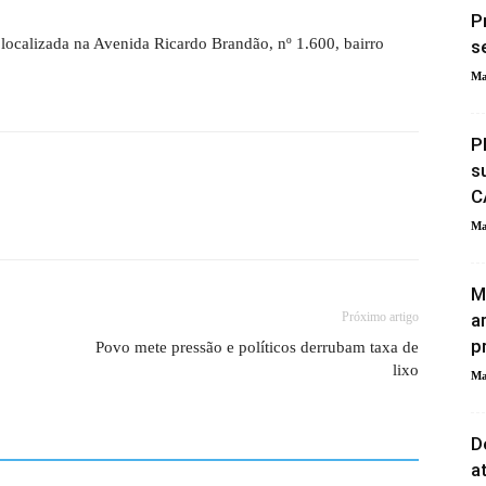
P
 localizada na Avenida Ricardo Brandão, nº 1.600, bairro
s
Ma
P
s
C
Ma
M
Próximo artigo
a
p
Povo mete pressão e políticos derrubam taxa de
lixo
Ma
D
a