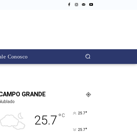
ale Conosco
CAMPO GRANDE
Nublado
°
25.7
°
C
25.7
°
25.7