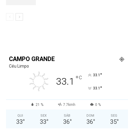
CAMPO GRANDE
Céu Limpo
°
33.1
°
C
33.1
°
33.1
21 %
7.7kmh
0 %
QUI
SEX
SÁB
DOM
SEG
33
°
33
°
36
°
36
°
35
°