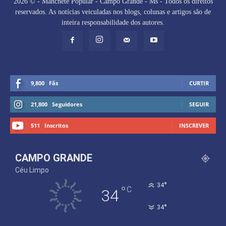
2026 © - Manchete Popular - Campo Grande - Ms - Todos os direitos
reservados. As notícias veiculadas nos blogs, colunas e artigos são de
inteira responsabilidade dos autores.
9,800
Fãs
CURTIR
21,800
Seguidores
SEGUIR
511
Inscritos
INSCREVER
CAMPO GRANDE
Céu Limpo
°
34
°
C
34
°
34