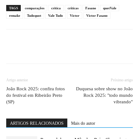
TAGS
comparações
critica
críticas
Fasano
quotVale
remake
Tudoquot
Vale Tudo
Victor
Victor Fasano
Artigo anterior
Próximo artigo
João Rock 2025: confira fotos
Duquesa sobre show no João
do festival em Ribeirão Preto
Rock 2025: "todo mundo
(SP)
vibrando"
ARTIGOS RELACIONADOS
Mais do autor