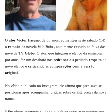
O
ator Victor Fasano
, de 66 anos,
comentou
neste sábado (14)
o
remake
da novela
Vale Tudo
, atualmente exibido na faixa das
nove da
TV Globo
. O ator, que integrou o elenco da emissora
por anos, fez um desabafo nas
redes sociais
pedindo
respeito
ao
novo elenco e
criticando
as
comparações com a versão
original
.
No vídeo publicado no Instagram, ele afirma que precisava se
posicionar após acompanhar críticas sobre os intérpretes da nova
trama.
“
Em algum momento eu tinha que falar sobre esse assunto que