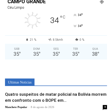
CAMPO GRANDE
Céu Limpo
°
34
°
C
34
°
34
21 %
8.5kmh
0 %
SÁB
DOM
SEG
TER
QUA
35
°
35
°
35
°
35
°
38
°
Ultimas Noticias
Quatro suspeitos de matar policial na Bolívia morrem
em confronto com o BOPE em...
-
Manchete Popular
8 de agosto de 2026
0