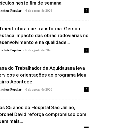
eículos neste fim de semana
-
nchete Popular
6 de agosto de 2026
0
nfraestrutura que transforma: Gerson
estaca impacto das obras rodoviárias no
esenvolvimento e na qualidade...
-
nchete Popular
6 de agosto de 2026
0
asa do Trabalhador de Aquidauana leva
erviços e orientações ao programa Meu
airro Acontece
-
nchete Popular
6 de agosto de 2026
0
os 85 anos do Hospital São Julião,
oronel David reforça compromisso com
uem mais...