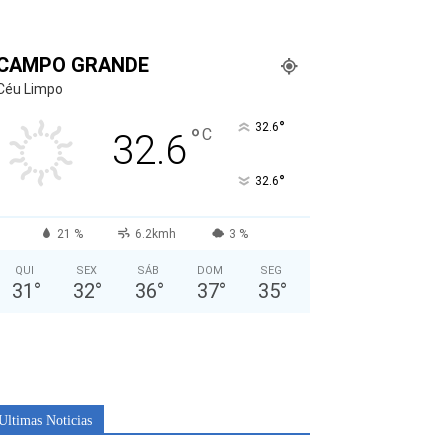
CAMPO GRANDE
Céu Limpo
°
32.6
°
C
32.6
°
32.6
21 %
6.2kmh
3 %
QUI
SEX
SÁB
DOM
SEG
31
°
32
°
36
°
37
°
35
°
Ultimas Noticias