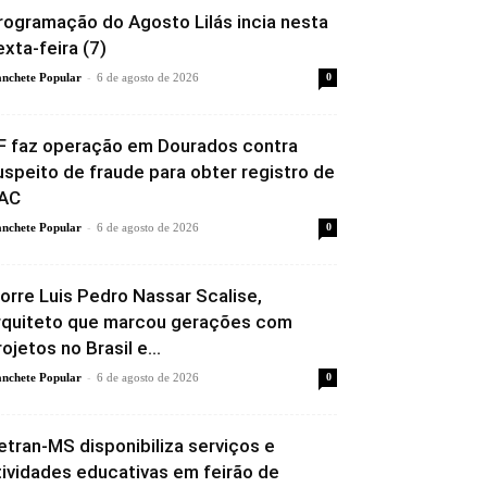
rogramação do Agosto Lilás incia nesta
exta-feira (7)
-
nchete Popular
6 de agosto de 2026
0
F faz operação em Dourados contra
uspeito de fraude para obter registro de
AC
-
nchete Popular
6 de agosto de 2026
0
orre Luis Pedro Nassar Scalise,
rquiteto que marcou gerações com
rojetos no Brasil e...
-
nchete Popular
6 de agosto de 2026
0
etran-MS disponibiliza serviços e
tividades educativas em feirão de