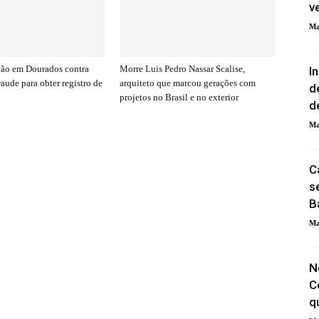
v
Ma
ção em Dourados contra
Morre Luis Pedro Nassar Scalise,
I
raude para obter registro de
arquiteto que marcou gerações com
d
projetos no Brasil e no exterior
d
Ma
C
s
B
Ma
N
C
q