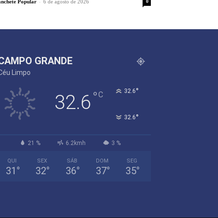
-
nchete Popular
6 de agosto de 2026
0
CAMPO GRANDE
Céu Limpo
°
32.6
°
C
32.6
°
32.6
21 %
6.2kmh
3 %
QUI
SEX
SÁB
DOM
SEG
31
°
32
°
36
°
37
°
35
°