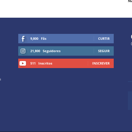
Ma
9,800
Fãs
CURTIR
21,800
Seguidores
SEGUIR
511
Inscritos
INSCREVER
s