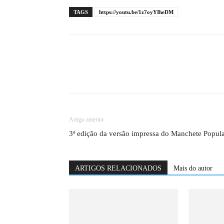
TAGS
https://youtu.be/1z7oyYIheDM
Artigo anterior
3ª edição da versão impressa do Manchete Popul
ARTIGOS RELACIONADOS
Mais do autor