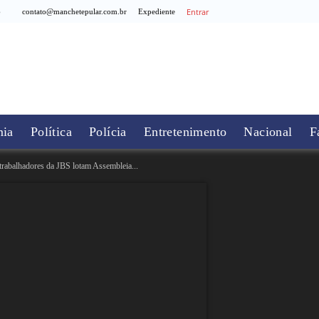
Entrar
6
contato@manchetepular.com.br
Expediente
ia
Política
Polícia
Entretenimento
Nacional
F
rabalhadores da JBS lotam Assembleia...