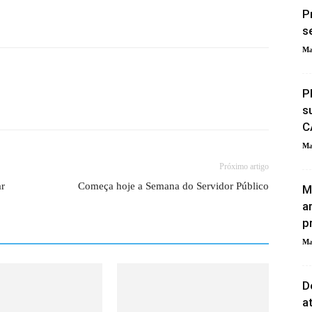
P
s
Ma
P
s
C
Ma
Próximo artigo
ar
Começa hoje a Semana do Servidor Público
M
a
p
Ma
D
a