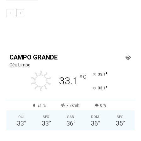
CAMPO GRANDE
Céu Limpo
°
33.1
°
C
33.1
°
33.1
21 %
7.7kmh
0 %
QUI
SEX
SÁB
DOM
SEG
33
°
33
°
36
°
36
°
35
°