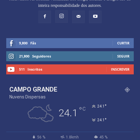
inteira responsabilidade dos autores.
9,800
Fãs
CURTIR
21,800
Seguidores
SEGUIR
511
Inscritos
INSCREVER
CAMPO GRANDE
Nuvens Dispersas
°
24.1
°
C
24.1
°
24.1
56 %
1.8kmh
45 %