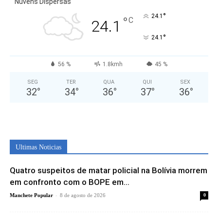
Nuvens Dispersas
°
24.1
°
C
24.1
°
24.1
56 %
1.8kmh
45 %
SEG
TER
QUA
QUI
SEX
32
°
34
°
36
°
37
°
36
°
Ultimas Noticias
Quatro suspeitos de matar policial na Bolívia morrem
em confronto com o BOPE em...
-
Manchete Popular
8 de agosto de 2026
0