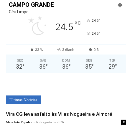
CAMPO GRANDE
Céu Limpo
°
24.5
°
C
24.5
°
24.5
33 %
3.6kmh
0 %
SEX
SÁB
DOM
SEG
TER
32
°
36
°
36
°
35
°
29
°
Ultimas Noticias
Vira CG leva asfalto às Vilas Nogueira e Aimoré
-
Manchete Popular
6 de agosto de 2026
0