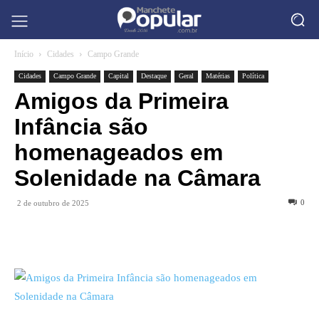
Início
Cidades
Campo Grande
Cidades
Campo Grande
Capital
Destaque
Geral
Matérias
Política
Amigos da Primeira
Infância são
homenageados em
Solenidade na Câmara
0
2 de outubro de 2025