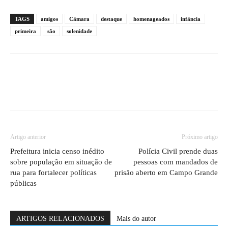
TAGS
amigos
Câmara
destaque
homenageados
infância
primeira
são
solenidade
Artigo anterior
Próximo artigo
Prefeitura inicia censo inédito
Polícia Civil prende duas
sobre população em situação de
pessoas com mandados de
rua para fortalecer políticas
prisão aberto em Campo Grande
públicas
ARTIGOS RELACIONADOS
Mais do autor