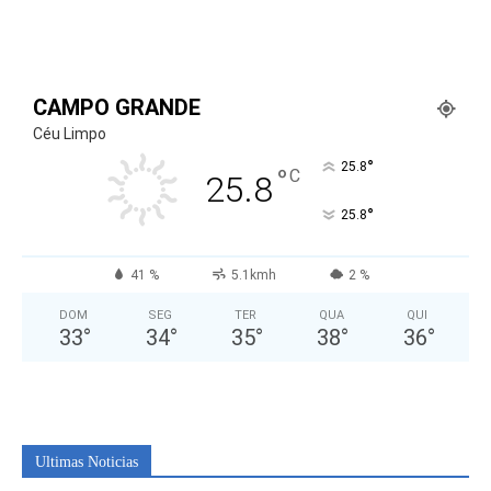
CAMPO GRANDE
Céu Limpo
°
25.8
°
C
25.8
°
25.8
41 %
5.1kmh
2 %
DOM
SEG
TER
QUA
QUI
33
°
34
°
35
°
38
°
36
°
Ultimas Noticias