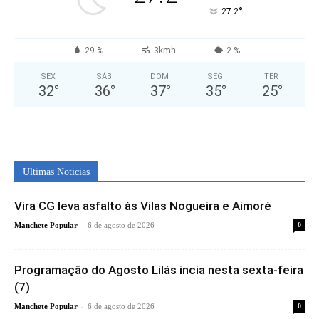
°
27.2
29 %
3kmh
2 %
SEX
SÁB
DOM
SEG
TER
32
°
36
°
37
°
35
°
25
°
Ultimas Noticias
Vira CG leva asfalto às Vilas Nogueira e Aimoré
-
Manchete Popular
6 de agosto de 2026
0
Programação do Agosto Lilás incia nesta sexta-feira
(7)
-
Manchete Popular
6 de agosto de 2026
0