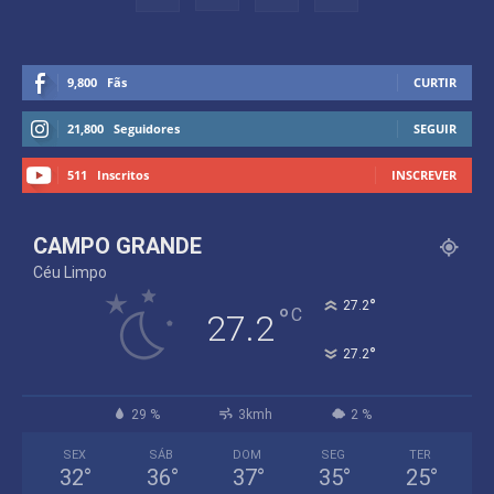
9,800
Fãs
CURTIR
21,800
Seguidores
SEGUIR
511
Inscritos
INSCREVER
CAMPO GRANDE
Céu Limpo
°
27.2
°
C
27.2
°
27.2
29 %
3kmh
2 %
SEX
SÁB
DOM
SEG
TER
32
°
36
°
37
°
35
°
25
°