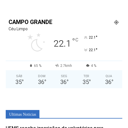
CAMPO GRANDE
Céu Limpo
°
22.1
°
C
22.1
°
22.1
65 %
2.7kmh
4 %
SÁB
DOM
SEG
TER
QUA
35
°
36
°
36
°
35
°
36
°
Ultimas Noticias