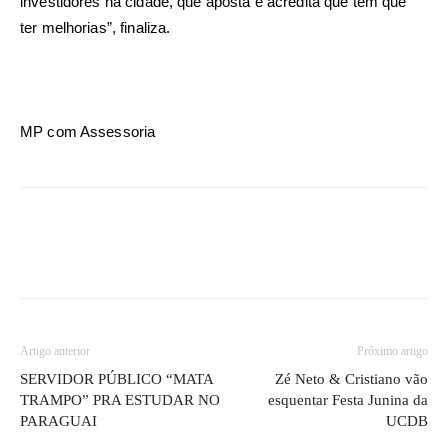
investidores na cidade, que aposta e acredita que tem que
ter melhorias”, finaliza.
MP com Assessoria
Artigo anterior
Próximo artigo
SERVIDOR PÚBLICO “MATA
Zé Neto & Cristiano vão
TRAMPO” PRA ESTUDAR NO
esquentar Festa Junina da
PARAGUAI
UCDB