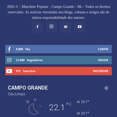
2026 © - Manchete Popular - Campo Grande - Ms - Todos os direitos
reservados. As notícias veiculadas nos blogs, colunas e artigos são de
inteira responsabilidade dos autores.
9,800
Fãs
CURTIR
21,800
Seguidores
SEGUIR
511
Inscritos
INSCREVER
CAMPO GRANDE
Céu Limpo
°
22.1
°
C
22.1
°
22.1