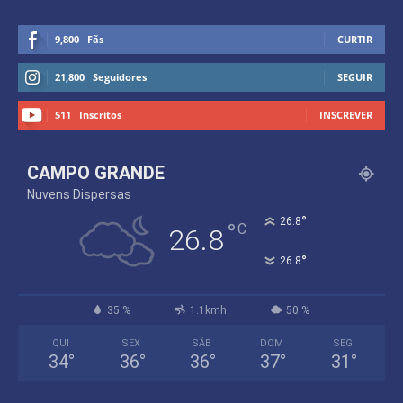
9,800
Fãs
CURTIR
21,800
Seguidores
SEGUIR
511
Inscritos
INSCREVER
CAMPO GRANDE
Nuvens Dispersas
°
26.8
°
C
26.8
°
26.8
35 %
1.1kmh
50 %
QUI
SEX
SÁB
DOM
SEG
34
°
36
°
36
°
37
°
31
°