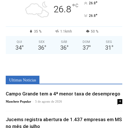
°
26.8
°
C
26.8
°
26.8
35 %
1.1kmh
50 %
QUI
SEX
SÁB
DOM
SEG
34
°
36
°
36
°
37
°
31
°
Ultimas Noticias
Campo Grande tem a 4ª menor taxa de desemprego
-
Manchete Popular
5 de agosto de 2026
0
Jucems registra abertura de 1.437 empresas em MS
no mês de julho