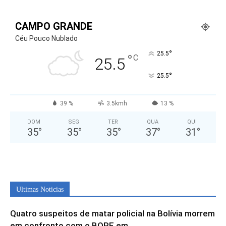
CAMPO GRANDE
Céu Pouco Nublado
°
25.5
°
C
25.5
°
25.5
39 %
3.5kmh
13 %
DOM
SEG
TER
QUA
QUI
35
°
35
°
35
°
37
°
31
°
Ultimas Noticias
Quatro suspeitos de matar policial na Bolívia morrem
em confronto com o BOPE em...