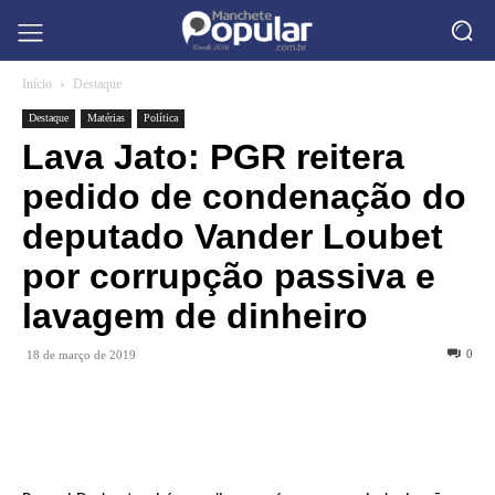
Início
Destaque
Destaque
Matérias
Política
Lava Jato: PGR reitera
pedido de condenação do
deputado Vander Loubet
por corrupção passiva e
lavagem de dinheiro
0
18 de março de 2019