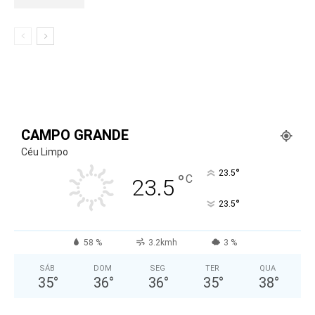
CAMPO GRANDE
Céu Limpo
°
23.5
°
C
23.5
°
23.5
58 %
3.2kmh
3 %
SÁB
DOM
SEG
TER
QUA
35
°
36
°
36
°
35
°
38
°