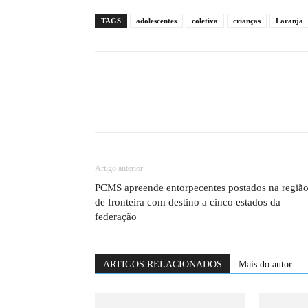
TAGS
adolescentes
coletiva
crianças
Laranja
Artigo anterior
PCMS apreende entorpecentes postados na regiã
de fronteira com destino a cinco estados da
federação
ARTIGOS RELACIONADOS
Mais do autor