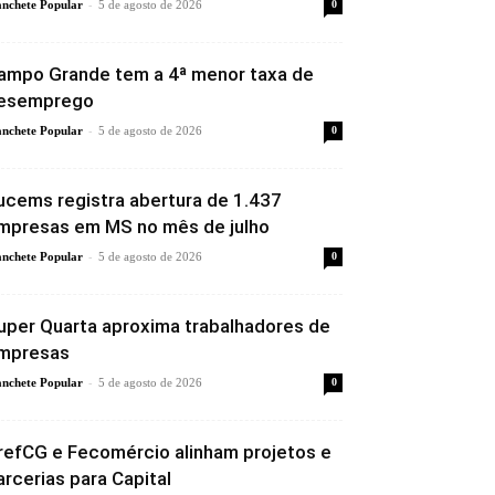
-
nchete Popular
5 de agosto de 2026
0
ampo Grande tem a 4ª menor taxa de
esemprego
-
nchete Popular
5 de agosto de 2026
0
ucems registra abertura de 1.437
mpresas em MS no mês de julho
-
nchete Popular
5 de agosto de 2026
0
uper Quarta aproxima trabalhadores de
mpresas
-
nchete Popular
5 de agosto de 2026
0
refCG e Fecomércio alinham projetos e
arcerias para Capital