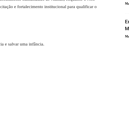
Ma
itação e fortalecimento institucional para qualificar o
E
M
Ma
a e salvar uma infância.