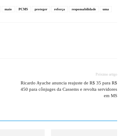
maio
PCMS
proteger
reforça
responsabilidade
uma
Próximo artigo
o
Ricardo Ayache anuncia reajuste de R$ 35 para R$
450 para cônjuges da Cassems e revolta servidores
em MS