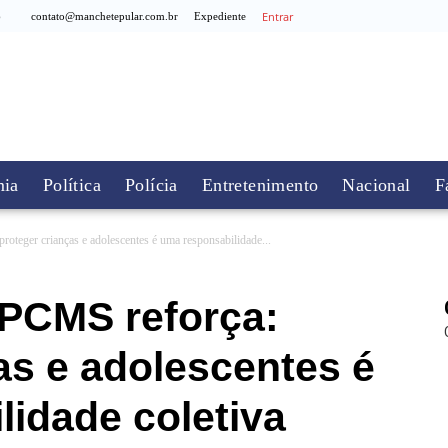
Entrar
6
contato@manchetepular.com.br
Expediente
ia
Política
Polícia
Entretenimento
Nacional
F
roteger crianças e adolescentes é uma responsabilidade...
 PCMS reforça:
as e adolescentes é
idade coletiva