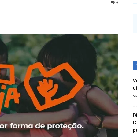
0
V
o
Ma
D
G
pa