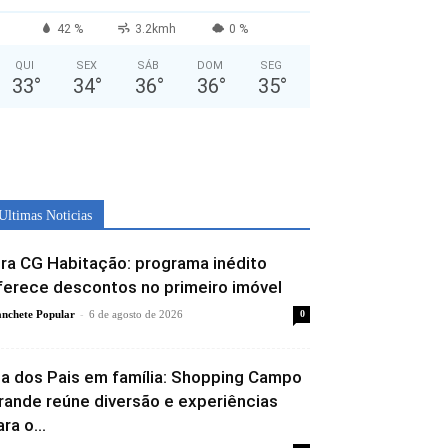
42 %
3.2kmh
0 %
QUI
SEX
SÁB
DOM
SEG
33
°
34
°
36
°
36
°
35
°
Ultimas Noticias
ira CG Habitação: programa inédito
ferece descontos no primeiro imóvel
-
nchete Popular
6 de agosto de 2026
0
ia dos Pais em família: Shopping Campo
rande reúne diversão e experiências
ra o...