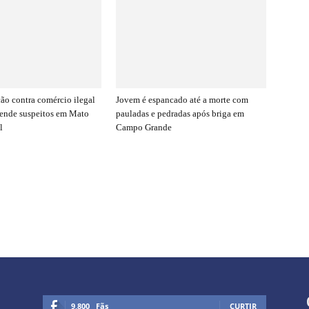
ção contra comércio ilegal
Jovem é espancado até a morte com
rende suspeitos em Mato
pauladas e pedradas após briga em
l
Campo Grande
9,800
Fãs
CURTIR