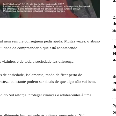
Ma
C
d
Ma
xual nem sempre conseguem pedir ajuda. Muitas vezes, o abuso
J
culdade de compreender o que está acontecendo.
e
Ma
s vizinhos e de toda a sociedade faz diferença.
 de ansiedade, isolamento, medo de ficar perto de
S
isteza constante podem ser sinais de que algo não vai bem.
e
Ma
o do Sul reforça: proteger crianças e adolescentes é uma
P
p
acolhimento humanizado às vítimas, enquanto o NIC