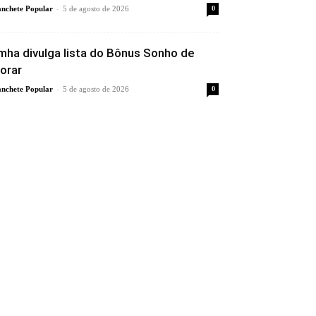
-
nchete Popular
5 de agosto de 2026
0
mha divulga lista do Bônus Sonho de
orar
-
nchete Popular
5 de agosto de 2026
0