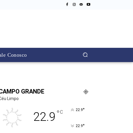
ale Conosco
CAMPO GRANDE
Céu Limpo
°
22.9
°
C
22.9
°
22.9