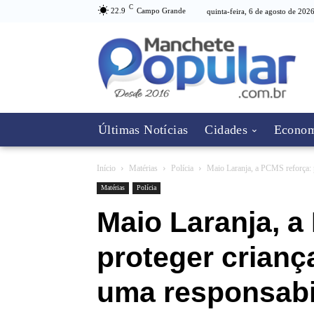
C
22.9
Campo Grande
quinta-feira, 6 de agosto de 202
Últimas Notícias
Cidades
Econom
Início
Matérias
Polícia
Maio Laranja, a PCMS reforça: p
Matérias
Polícia
Maio Laranja, a
proteger crianç
uma responsabil